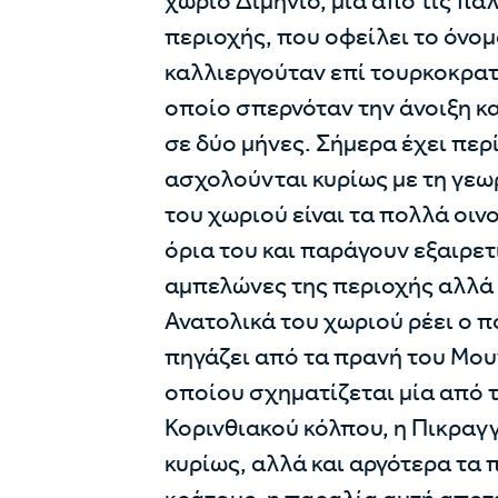
χωριό Διμηνιό, μια από τις πα
περιοχής, που οφείλει το όνομ
καλλιεργούταν επί τουρκοκρατί
οποίο σπερνόταν την άνοιξη κα
σε δύο μήνες. Σήμερα έχει περ
ασχολούνται κυρίως με τη γεωρ
του χωριού είναι τα πολλά οιν
όρια του και παράγουν εξαιρετ
αμπελώνες της περιοχής αλλά 
Ανατολικά του χωριού ρέει ο 
πηγάζει από τα πρανή του Μου
οποίου σχηματίζεται μία από 
Κορινθιακού κόλπου, η Πικραγ
κυρίως, αλλά και αργότερα τα