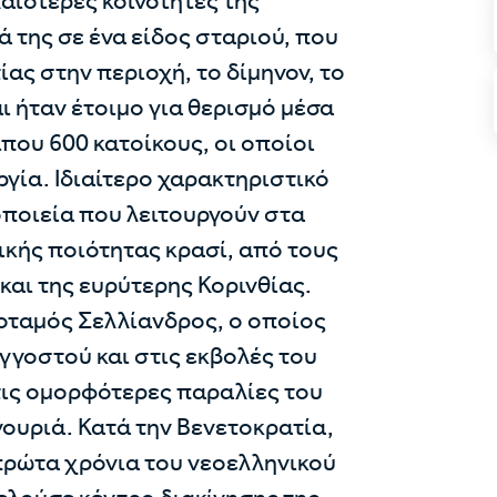
λαιότερες κοινότητες της
ά της σε ένα είδος σταριού, που
ας στην περιοχή, το δίμηνον, το
ι ήταν έτοιμο για θερισμό μέσα
ίπου 600 κατοίκους, οι οποίοι
γία. Ιδιαίτερο χαρακτηριστικό
οποιεία που λειτουργούν στα
ικής ποιότητας κρασί, από τους
και της ευρύτερης Κορινθίας.
ποταμός Σελλίανδρος, ο οποίος
γγοστού και στις εκβολές του
τις ομορφότερες παραλίες του
γουριά. Κατά την Βενετοκρατία,
 πρώτα χρόνια του νεοελληνικού