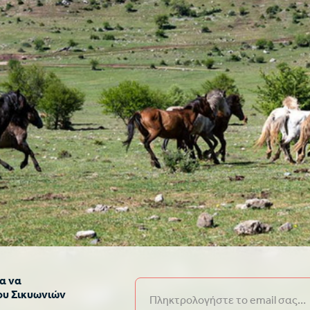
α να
ου Σικυωνιών