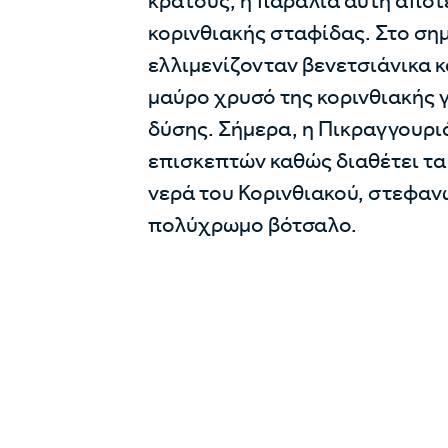
κράτους, η παραλία αυτή αποτ
κορινθιακής σταφίδας. Στο ση
ελλιμενίζονταν βενετσιάνικα 
μαύρο χρυσό της κορινθιακής 
δύσης. Σήμερα, η Πικραγγουρι
επισκεπτών καθώς διαθέτει τα
νερά του Κορινθιακού, στεφαν
πολύχρωμο βότσαλο.